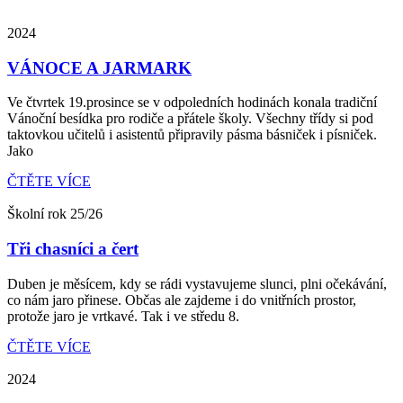
2024
VÁNOCE A JARMARK
Ve čtvrtek 19.prosince se v odpoledních hodinách konala tradiční
Vánoční besídka pro rodiče a přátele školy. Všechny třídy si pod
taktovkou učitelů i asistentů připravily pásma básniček i písniček.
Jako
ČTĚTE VÍCE
Školní rok 25/26
Tři chasníci a čert
Duben je měsícem, kdy se rádi vystavujeme slunci, plni očekávání,
co nám jaro přinese. Občas ale zajdeme i do vnitřních prostor,
protože jaro je vrtkavé. Tak i ve středu 8.
ČTĚTE VÍCE
2024