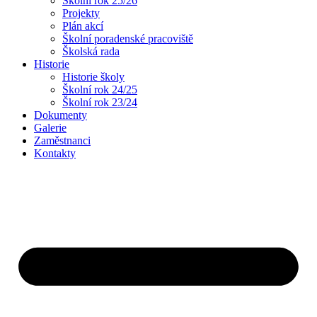
Školní rok 25/26
Projekty
Plán akcí
Školní poradenské pracoviště
Školská rada
Historie
Historie školy
Školní rok 24/25
Školní rok 23/24
Dokumenty
Galerie
Zaměstnanci
Kontakty