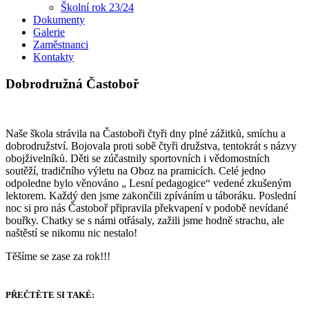
Školní rok 23/24
Dokumenty
Galerie
Zaměstnanci
Kontakty
Dobrodružná Častoboř
Naše škola strávila na Častoboři čtyři dny plné zážitků, smíchu a
dobrodružství. Bojovala proti sobě čtyři družstva, tentokrát s názvy
obojživelníků. Děti se zúčastnily sportovních i vědomostních
soutěží, tradičního výletu na Oboz na pramicích. Celé jedno
odpoledne bylo věnováno „ Lesní pedagogice“ vedené zkušeným
lektorem. Každý den jsme zakončili zpíváním u táboráku. Poslední
noc si pro nás Častoboř připravila překvapení v podobě nevídané
bouřky. Chatky se s námi otřásaly, zažili jsme hodně strachu, ale
naštěstí se nikomu nic nestalo!
Těšíme se zase za rok!!!
PŘEČTĚTE SI TAKÉ: