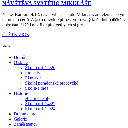
NÁVŠTĚVA SVATÉHO MIKULÁŠE
Na sv. Barboru 4.12. navštívil naši školu Mikuláš s andělem a celým
chumlem čertů. A jako obvykle přinesl vrchovatý koš plný balíčků s
dobrotami! Děti nejdříve předvedly, co si pro
ČTĚTE VÍCE
Menu
Domů
O škole
Školní rok 25/26
Projekty
Plán akcí
Školní poradenské pracoviště
Školská rada
Historie
Historie školy
Školní rok 24/25
Školní rok 23/24
Dokumenty
Galerie
Zaměstnanci