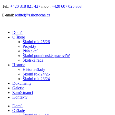
Přejít
Tel.:
+420 318 821 427
mob.:
+420 607 025 868
k
E-mail:
reditel@zskonecna.cz
obsahu
Domů
O škole
Školní rok 25/26
Projekty
Plán akcí
Školní poradenské pracoviště
Školská rada
Historie
Historie školy
Školní rok 24/25
Školní rok 23/24
Dokumenty
Galerie
Zaměstnanci
Kontakty
Domů
O škole