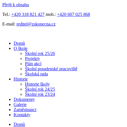
Přejít k obsahu
Tel.:
+420 318 821 427
mob.:
+420 607 025 868
E-mail:
reditel@zskonecna.cz
Domů
O škole
Školní rok 25/26
Projekty
Plán akcí
Školní poradenské pracoviště
Školská rada
Historie
Historie školy
Školní rok 24/25
Školní rok 23/24
Dokumenty
Galerie
Zaměstnanci
Kontakty
Domů