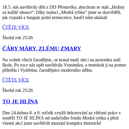
18.5. nás navštívily děti z DD Přestavlky, abychom se stali „Hrdiny
za každé situace“. Díky nadaci „Modrá rybka“ jsme se dozvěděli,
jak vypadá a funguje polní nemocnice, hasiči nám ukázali
ČTĚTE VÍCE
Školní rok 25/26
ČÁRY MÁRY, ZLÉMU ZMARY
Na svátek všech čarodějnic, se konal malý slet i na pozemku naší
školy. Po roce nás opět navštívila Vranimůra, a tentokrát ji na pomoc
přiletěla i Vydrbína, čarodějnice moderního střihu.
ČTĚTE VÍCE
Školní rok 25/26
TO JE HLÍNA
Dne 24.dubna 8. a 9. ročník využil dekorování za vítězné práce v
soutěži TO JE HLÍNA od nadačního fondu Modrá rybka a před
vlastní akcí jsme navštívili muzejní komplex historické