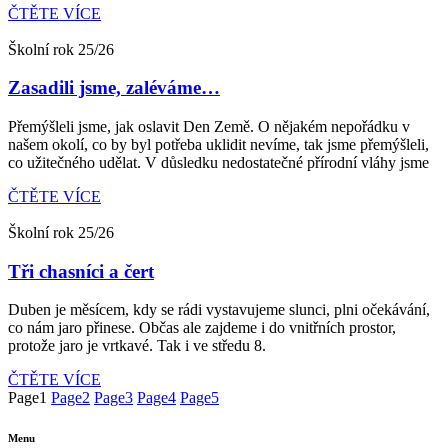
ČTĚTE VÍCE
Školní rok 25/26
Zasadili jsme, zaléváme…
Přemýšleli jsme, jak oslavit Den Země. O nějakém nepořádku v
našem okolí, co by byl potřeba uklidit nevíme, tak jsme přemýšleli,
co užitečného udělat. V důsledku nedostatečné přírodní vláhy jsme
ČTĚTE VÍCE
Školní rok 25/26
Tři chasníci a čert
Duben je měsícem, kdy se rádi vystavujeme slunci, plni očekávání,
co nám jaro přinese. Občas ale zajdeme i do vnitřních prostor,
protože jaro je vrtkavé. Tak i ve středu 8.
ČTĚTE VÍCE
Page
1
Page
2
Page
3
Page
4
Page
5
Menu