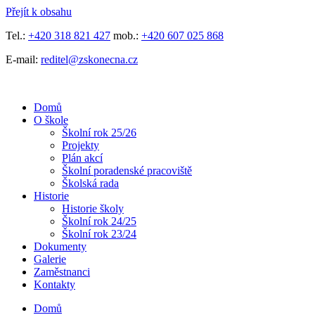
Přejít k obsahu
Tel.:
+420 318 821 427
mob.:
+420 607 025 868
E-mail:
reditel@zskonecna.cz
Domů
O škole
Školní rok 25/26
Projekty
Plán akcí
Školní poradenské pracoviště
Školská rada
Historie
Historie školy
Školní rok 24/25
Školní rok 23/24
Dokumenty
Galerie
Zaměstnanci
Kontakty
Domů