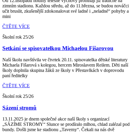
Od 12.listopadu hodiny tělesné výchovy probíhají již tradičně na
zimním stadionu. Každou středu, až do 11.března, se budou nováčci
učit bruslit, zkušenější zdokonalovat své ladné i „neladné“ pohyby a
mini
ČTĚTE VÍCE
Školní rok 25/26
Setkání se spisovatelkou Michaelou Fišarovou
Naší školu navštívila ve čtvrtek 20.11. spisovatelka dětské literatury
Michaela Fišarová s kolegou, hercem Miroslavem Reilem. Děti naší
školy doplnila skupina žáků ze školy v Přestavlkách v doprovodu
paní ředitelky
ČTĚTE VÍCE
Školní rok 25/26
Sázení stromů
13.11.2025 je dnem společné akce naší školy s organizací
„SÁZÍME STROMY“ Slunce se prodíralo mlhou, chlad zalézal pod
bundy. Došli jsme ke stadionu „Taverny“. Čekali na nás dvě