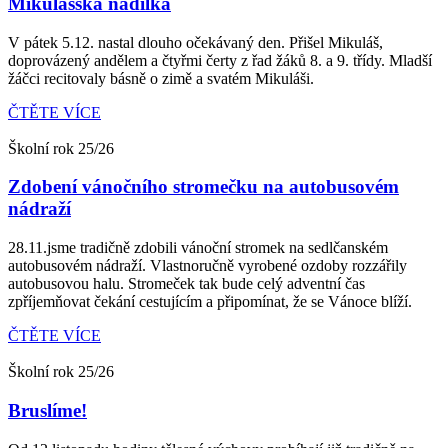
Mikulášská nadílka
V pátek 5.12. nastal dlouho očekávaný den. Přišel Mikuláš,
doprovázený andělem a čtyřmi čerty z řad žáků 8. a 9. třídy. Mladší
žáčci recitovaly básně o zimě a svatém Mikuláši.
ČTĚTE VÍCE
Školní rok 25/26
Zdobení vánočního stromečku na autobusovém
nádraží
28.11.jsme tradičně zdobili vánoční stromek na sedlčanském
autobusovém nádraží. Vlastnoručně vyrobené ozdoby rozzářily
autobusovou halu. Stromeček tak bude celý adventní čas
zpříjemňovat čekání cestujícím a připomínat, že se Vánoce blíží.
ČTĚTE VÍCE
Školní rok 25/26
Bruslíme!