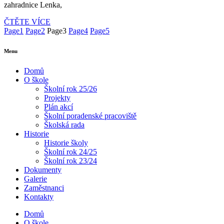
zahradnice Lenka,
ČTĚTE VÍCE
Page
1
Page
2
Page
3
Page
4
Page
5
Menu
Domů
O škole
Školní rok 25/26
Projekty
Plán akcí
Školní poradenské pracoviště
Školská rada
Historie
Historie školy
Školní rok 24/25
Školní rok 23/24
Dokumenty
Galerie
Zaměstnanci
Kontakty
Domů
O škole