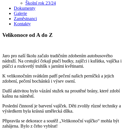
Školní rok 23/24
Dokumenty
Galerie
Zaměstnanci
Kontakty
Velikonoce od A do Z
Jaro pro naší školu začalo tradičním zdobením autobusového
nádraží. Na cestující čekají ptačí budky, zajíčci i kuřátka, vajíčka i
ptáčci a rozkvetlý truhlík s jarními květinami.
K velikonočním svátkům patří pečení našich perníčků a jejich
zdobení, pečení bochánků i výsev osení.
Další aktivitou bylo vázání stužek na proutěné brány, které zdobí
kašnu na náměstí.
Poslední činností je barvení vajíček. Děti zvolily různé techniky a
výsledkem byla krásná umělecká dílka.
Připravila se dekorace a soutěž „Velikonoční vajíčko“ mohla být
zahájena. Bylo z čeho vybírat!