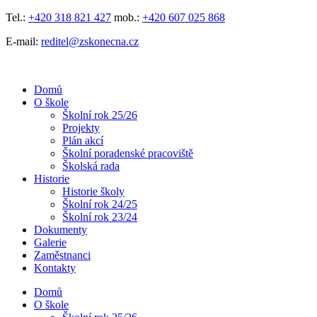
Přejít
Tel.:
+420 318 821 427
mob.:
+420 607 025 868
k
E-mail:
reditel@zskonecna.cz
obsahu
Domů
O škole
Školní rok 25/26
Projekty
Plán akcí
Školní poradenské pracoviště
Školská rada
Historie
Historie školy
Školní rok 24/25
Školní rok 23/24
Dokumenty
Galerie
Zaměstnanci
Kontakty
Domů
O škole