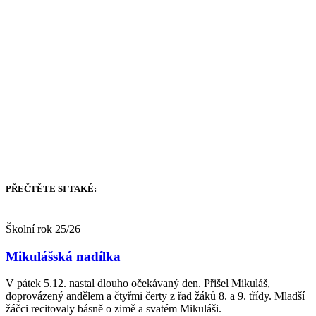
PŘEČTĚTE SI TAKÉ:
Školní rok 25/26
Mikulášská nadílka
V pátek 5.12. nastal dlouho očekávaný den. Přišel Mikuláš,
doprovázený andělem a čtyřmi čerty z řad žáků 8. a 9. třídy. Mladší
žáčci recitovaly básně o zimě a svatém Mikuláši.