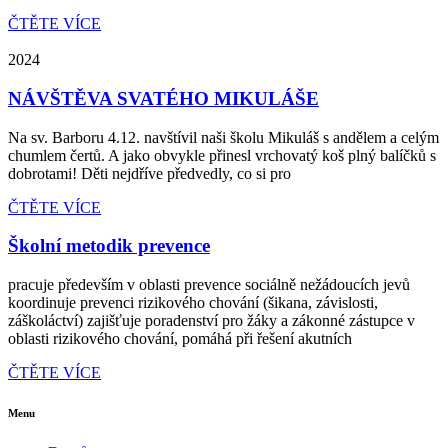
ČTĚTE VÍCE
2024
NÁVŠTĚVA SVATÉHO MIKULÁŠE
Na sv. Barboru 4.12. navštívil naši školu Mikuláš s andělem a celým
chumlem čertů. A jako obvykle přinesl vrchovatý koš plný balíčků s
dobrotami! Děti nejdříve předvedly, co si pro
ČTĚTE VÍCE
Školní metodik prevence
pracuje především v oblasti prevence sociálně nežádoucích jevů
koordinuje prevenci rizikového chování (šikana, závislosti,
záškoláctví) zajišťuje poradenství pro žáky a zákonné zástupce v
oblasti rizikového chování, pomáhá při řešení akutních
ČTĚTE VÍCE
Menu