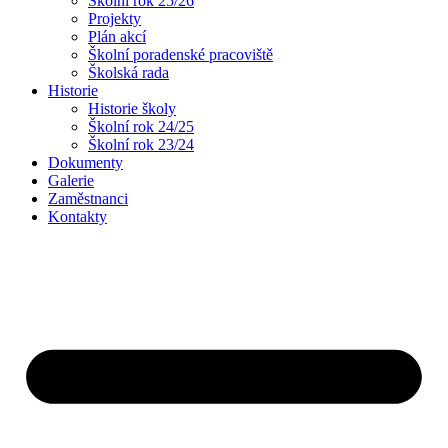
Školní rok 25/26
Projekty
Plán akcí
Školní poradenské pracoviště
Školská rada
Historie
Historie školy
Školní rok 24/25
Školní rok 23/24
Dokumenty
Galerie
Zaměstnanci
Kontakty