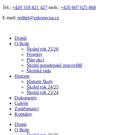
Přejít
Tel.:
+420 318 821 427
mob.:
+420 607 025 868
k
E-mail:
reditel@zskonecna.cz
obsahu
Domů
O škole
Školní rok 25/26
Projekty
Plán akcí
Školní poradenské pracoviště
Školská rada
Historie
Historie školy
Školní rok 24/25
Školní rok 23/24
Dokumenty
Galerie
Zaměstnanci
Kontakty
Domů
O škole