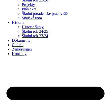
Školní rok 25/26
Projekty
Plán akcí
Školní poradenské pracoviště
Školská rada
Historie
Historie školy
Školní rok 24/25
Školní rok 23/24
Dokumenty
Galerie
Zaměstnanci
Kontakty