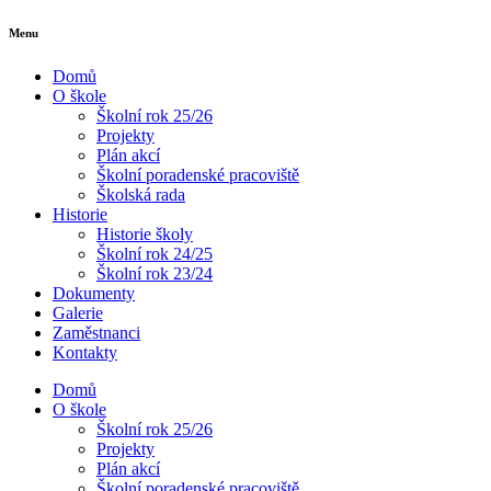
Menu
Domů
O škole
Školní rok 25/26
Projekty
Plán akcí
Školní poradenské pracoviště
Školská rada
Historie
Historie školy
Školní rok 24/25
Školní rok 23/24
Dokumenty
Galerie
Zaměstnanci
Kontakty
Domů
O škole
Školní rok 25/26
Projekty
Plán akcí
Školní poradenské pracoviště